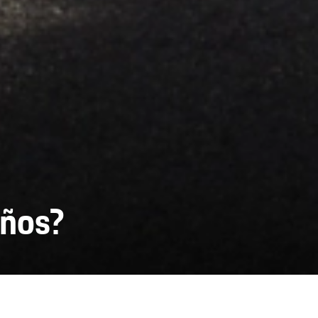
eños?